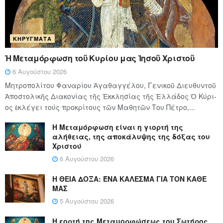
ΚΗΡΎΓΜΑΤΑ
Ἡ Μεταμόρφωση τοῦ Κυρίου μας Ἰησοῦ Χριστοῦ
6 Αυγούστου 2026
Μητροπολίτου Φαναρίου Ἀγαθαγγέλου, Γενικοῦ Διευθυντοῦ
Ἀποστολικῆς Διακονίας τῆς Ἐκκλησίας τῆς Ἑλλάδος Ὁ Κύ­ρι­
ος ἐκλέγει τούς προ­κρί­τους τῶν Μα­θη­τῶν Του Πέ­τρο,...
Η Μεταμόρφωση είναι η γιορτή της
αλήθειας, της αποκάλυψης της δόξας του
Χριστού
6 Αυγούστου 2026
Η ΘΕΙΑ ΔΟΞΑ: ΈΝΑ ΚΑΛΕΣΜΑ ΓΙΑ ΤΟΝ ΚΑΘΕ
ΜΑΣ
5 Αυγούστου 2026
Η εορτή της Μεταμορφώσεως του Σωτήρος