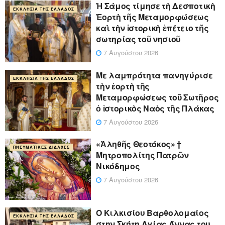
Ἡ Σάμος τίμησε τὴ Δεσποτικὴ
ΕΚΚΛΗΣΊΑ ΤΗΣ ΕΛΛΆΔΟΣ
Ἑορτὴ τῆς Μεταμορφώσεως
καὶ τὴν ἱστορικὴ ἐπέτειο τῆς
σωτηρίας τοῦ νησιοῦ
7 Αυγούστου 2026
Με λαμπρότητα πανηγύρισε
ΕΚΚΛΗΣΊΑ ΤΗΣ ΕΛΛΆΔΟΣ
τὴν ἑορτὴ τῆς
Μεταμορφώσεως τοῦ Σωτῆρος
ὁ ἱστορικὸς Ναὸς τῆς Πλάκας
7 Αυγούστου 2026
«Ἀληθῆς Θεοτόκος» †
ΠΝΕΥΜΑΤΙΚΈΣ ΔΙΔΑΧΈΣ
Μητροπολίτης Πατρῶν
Νικόδημος
7 Αυγούστου 2026
Ο Κιλκισίου Βαρθολομαίος
ΕΚΚΛΗΣΊΑ ΤΗΣ ΕΛΛΆΔΟΣ
στην Σκήτη Αγίας Άννας του