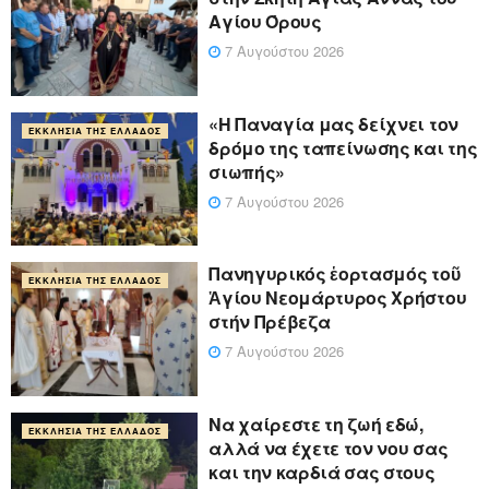
Αγίου Όρους
7 Αυγούστου 2026
«Η Παναγία μας δείχνει τον
ΕΚΚΛΗΣΊΑ ΤΗΣ ΕΛΛΆΔΟΣ
δρόμο της ταπείνωσης και της
σιωπής»
7 Αυγούστου 2026
Πανηγυρικός ἑορτασμός τοῦ
ΕΚΚΛΗΣΊΑ ΤΗΣ ΕΛΛΆΔΟΣ
Ἁγίου Νεομάρτυρος Χρήστου
στήν Πρέβεζα
7 Αυγούστου 2026
Να χαίρεστε τη ζωή εδώ,
ΕΚΚΛΗΣΊΑ ΤΗΣ ΕΛΛΆΔΟΣ
αλλά να έχετε τον νου σας
και την καρδιά σας στους