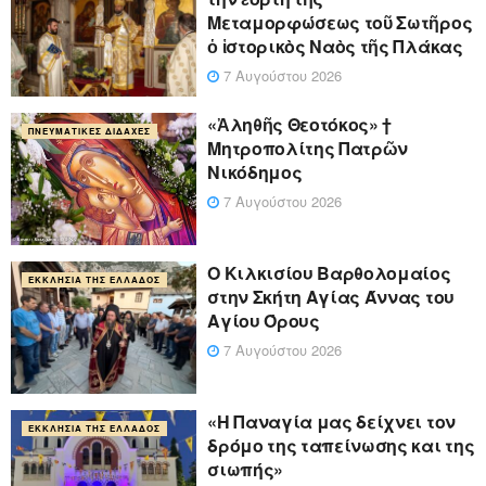
Μεταμορφώσεως τοῦ Σωτῆρος
ὁ ἱστορικὸς Ναὸς τῆς Πλάκας
7 Αυγούστου 2026
«Ἀληθῆς Θεοτόκος» †
ΠΝΕΥΜΑΤΙΚΈΣ ΔΙΔΑΧΈΣ
Μητροπολίτης Πατρῶν
Νικόδημος
7 Αυγούστου 2026
Ο Κιλκισίου Βαρθολομαίος
ΕΚΚΛΗΣΊΑ ΤΗΣ ΕΛΛΆΔΟΣ
στην Σκήτη Αγίας Άννας του
Αγίου Όρους
7 Αυγούστου 2026
«Η Παναγία μας δείχνει τον
ΕΚΚΛΗΣΊΑ ΤΗΣ ΕΛΛΆΔΟΣ
δρόμο της ταπείνωσης και της
σιωπής»