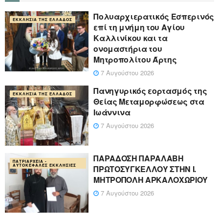
Πολυαρχιερατικός Εσπερινός
ΕΚΚΛΗΣΊΑ ΤΗΣ ΕΛΛΆΔΟΣ
επί τη μνήμη του Αγίου
Καλλινίκου και τα
ονομαστήρια του
Μητροπολίτου Άρτης
7 Αυγούστου 2026
Πανηγυρικός εορτασμός της
ΕΚΚΛΗΣΊΑ ΤΗΣ ΕΛΛΆΔΟΣ
Θείας Μεταμορφώσεως στα
Ιωάννινα
7 Αυγούστου 2026
ΠΑΡΑΔΟΣΗ ΠΑΡΑΛΑΒΗ
ΠΑΤΡΙΑΡΧΕΊΑ -
ΑΥΤΟΚΈΦΑΛΕΣ ΕΚΚΛΗΣΊΕΣ
ΠΡΩΤΟΣΥΓΚΕΛΛΟΥ ΣΤΗΝ Ι.
ΜΗΤΡΟΠΟΛΗ ΑΡΚΑΛΟΧΩΡΙΟΥ
7 Αυγούστου 2026