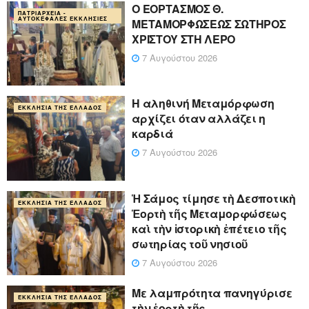
Ο ΕΟΡΤΑΣΜΟΣ Θ.
ΠΑΤΡΙΑΡΧΕΊΑ -
ΑΥΤΟΚΈΦΑΛΕΣ ΕΚΚΛΗΣΊΕΣ
ΜΕΤΑΜΟΡΦΩΣΕΩΣ ΣΩΤΗΡΟΣ
ΧΡΙΣΤΟΥ ΣΤΗ ΛΕΡΟ
7 Αυγούστου 2026
Η αληθινή Μεταμόρφωση
ΕΚΚΛΗΣΊΑ ΤΗΣ ΕΛΛΆΔΟΣ
αρχίζει όταν αλλάζει η
καρδιά
7 Αυγούστου 2026
Ἡ Σάμος τίμησε τὴ Δεσποτικὴ
ΕΚΚΛΗΣΊΑ ΤΗΣ ΕΛΛΆΔΟΣ
Ἑορτὴ τῆς Μεταμορφώσεως
καὶ τὴν ἱστορικὴ ἐπέτειο τῆς
σωτηρίας τοῦ νησιοῦ
7 Αυγούστου 2026
Με λαμπρότητα πανηγύρισε
ΕΚΚΛΗΣΊΑ ΤΗΣ ΕΛΛΆΔΟΣ
τὴν ἑορτὴ τῆς