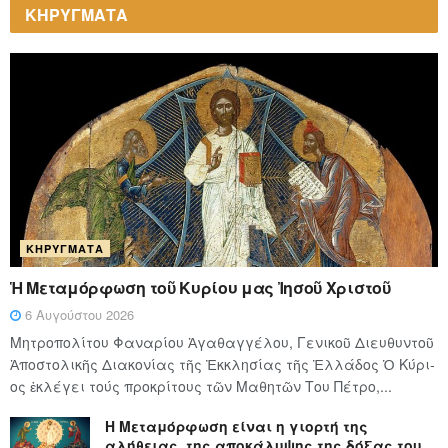
ΚΗΡΥΓΜΑΤΑ
ΚΗΡΎΓΜΑΤΑ
Ἡ Μεταμόρφωση τοῦ Κυρίου μας Ἰησοῦ Χριστοῦ
6 Αυγούστου 2026
Μητροπολίτου Φαναρίου Ἀγαθαγγέλου, Γενικοῦ Διευθυντοῦ
Ἀποστολικῆς Διακονίας τῆς Ἐκκλησίας τῆς Ἑλλάδος Ὁ Κύ­ρι­
ος ἐκλέγει τούς προ­κρί­τους τῶν Μα­θη­τῶν Του Πέ­τρο,...
Η Μεταμόρφωση είναι η γιορτή της
αλήθειας, της αποκάλυψης της δόξας του