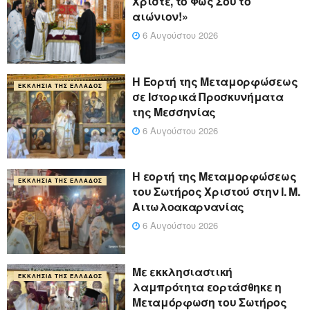
Χριστέ, το Φως Σου το
αιώνιον!»
6 Αυγούστου 2026
Η Εορτή της Μεταμορφώσεως
ΕΚΚΛΗΣΊΑ ΤΗΣ ΕΛΛΆΔΟΣ
σε Ιστορικά Προσκυνήματα
της Μεσσηνίας
6 Αυγούστου 2026
Η εορτή της Μεταμορφώσεως
ΕΚΚΛΗΣΊΑ ΤΗΣ ΕΛΛΆΔΟΣ
του Σωτήρος Χριστού στην Ι. Μ.
Αιτωλοακαρνανίας
6 Αυγούστου 2026
Με εκκλησιαστική
ΕΚΚΛΗΣΊΑ ΤΗΣ ΕΛΛΆΔΟΣ
λαμπρότητα εορτάσθηκε η
Μεταμόρφωση του Σωτήρος