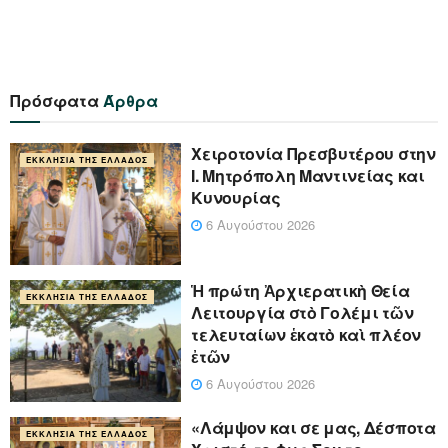
Πρόσφατα
Άρθρα
Xειροτονία Πρεσβυτέρου στην
ΕΚΚΛΗΣΊΑ ΤΗΣ ΕΛΛΆΔΟΣ
Ι. Μητρόπολη Μαντινείας και
Κυνουρίας
6 Αυγούστου 2026
Ἡ πρώτη Ἀρχιερατικὴ Θεία
ΕΚΚΛΗΣΊΑ ΤΗΣ ΕΛΛΆΔΟΣ
Λειτουργία στὸ Γολέμι τῶν
τελευταίων ἑκατὸ καὶ πλέον
ἐτῶν
6 Αυγούστου 2026
«Λάμψον και σε μας, Δέσποτα
ΕΚΚΛΗΣΊΑ ΤΗΣ ΕΛΛΆΔΟΣ