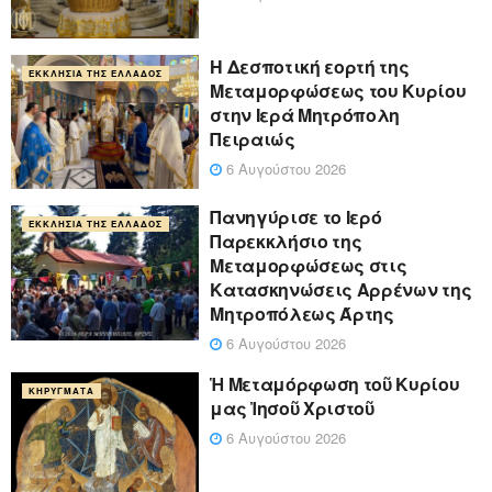
Η Δεσποτική εορτή της
ΕΚΚΛΗΣΊΑ ΤΗΣ ΕΛΛΆΔΟΣ
Μεταμορφώσεως του Κυρίου
στην Ιερά Μητρόπολη
Πειραιώς
6 Αυγούστου 2026
Πανηγύρισε το Ιερό
ΕΚΚΛΗΣΊΑ ΤΗΣ ΕΛΛΆΔΟΣ
Παρεκκλήσιο της
Μεταμορφώσεως στις
Κατασκηνώσεις Αρρένων της
Μητροπόλεως Άρτης
6 Αυγούστου 2026
Ἡ Μεταμόρφωση τοῦ Κυρίου
ΚΗΡΎΓΜΑΤΑ
μας Ἰησοῦ Χριστοῦ
6 Αυγούστου 2026