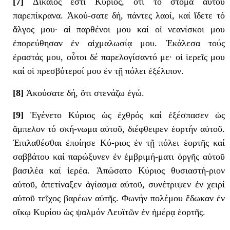
[7]
Δίκαιός ἐστι Κύριος, ὅτι τό στόμα αὐτοῦ
παρεπίκρανα. Ἀκού-σατε δή, πάντες λαοί, καί ἴδετε τό
ἄλγος μου· αἱ παρθένοι μου καί οἱ νεανίσκοι μου
ἐπορεύθησαν ἐν αἰχμαλωσίᾳ μου. Ἐκάλεσα τούς
ἐραστάς μου, οὗτοι δέ παρελογίσαντό με· οἱ ἱερεῖς μου
καί οἱ πρεσβύτεροί μου ἐν τῇ πόλει ἐξέλιπον.
[8]
Ἀκούσατε δή, ὅτι στενάζω ἐγώ.
[9]
Ἐγένετο Κύριος ὡς ἐχθρός καί ἐξέσπασεν ὡς
ἄμπελον τό σκή-νωμα αὐτοῦ, διέφθειρεν ἑορτήν αὐτοῦ.
Ἐπιλαθέσθαι ἐποίησε Κύ-ριος ἐν τῇ πόλει ἑορτῆς καί
σαββάτου καί παρώξυνεν ἐν ἐμβριμή-ματι ὀργῆς αὐτοῦ
βασιλέα καί ἱερέα. Ἀπώσατο Κύριος θυσιαστή-ριον
αὐτοῦ, ἀπετίναξεν ἁγίασμα αὐτοῦ, συνέτριψεν ἐν χειρί
αὐτοῦ τεῖχος βαρέων αὐτῆς. Φωνήν πολέμου ἔδωκαν ἐν
οἴκῳ Κυρίου ὡς ψαλμόν Λευϊτῶν ἐν ἡμέρᾳ ἑορτῆς.