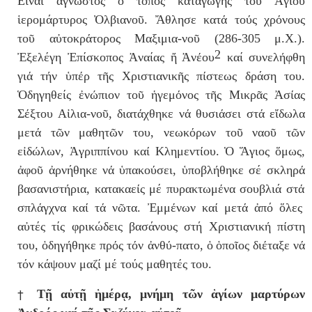
Εἶναι ἄγνωστος ὁ τόπος καταγωγῆς τοῦ Ἁγίου
ἱερομάρτυρος Ὀλβιανοῦ. Ἄθλησε κατ
ά
το
ύ
ς χρ
ό
νους
το
ῦ
α
ὐ
τοκρ
ά
τορος Μαξιμια-νο
ῦ
(286-305 μ.Χ.).
2
Ἐξελέγη Ἐπίσκοπος Ἀναίας
ἤ
Ἀ
ν
έ
ου
καί συνελ
ή
φθη
γι
ά
τ
ή
ν
ὑ
π
έ
ρ τ
ῆ
ς Χριστιανικ
ῆ
ς π
ί
στεως δράση του.
Ὁδηγηθείς
ἐ
ν
ώ
πιον το
ῦ
ἡ
γεμ
ό
νος τ
ῆ
ς Μικρᾶς
Ἀ
σ
ί
ας
Σ
έ
ξτου Α
ἰ
λια-νο
ῦ
, διατ
ά
χθηκε ν
ά
θυσι
ά
σει στ
ά
ε
ἴ
δωλα
μετ
ά
τ
ῶ
ν μαθητ
ῶ
ν του, νεωκ
ό
ρων το
ῦ
ναο
ῦ
τ
ῶ
ν
ε
ἰ
δ
ώ
λων,
Ἀ
γριππ
ί
νου κα
ί
Κλημεντ
ί
ου. Ὁ Ἅγιος
ὅ
μως,
ἀφοῦ
ἀ
ρνήθηκε ν
ά
ὑ
πακο
ύ
σει,
ὑ
ποβλ
ή
θηκε σέ σκληρ
ά
βασανιστ
ή
ρια, κατακαε
ί
ς μέ πυρακτωμ
έ
να σουβλιά στ
ά
σπλ
ά
γχνα κα
ί
τ
ά
ν
ῶ
τα.
Ἐ
μμ
έ
νων κα
ί
μετ
ά
ἀπό ὅλες
αὐτές τίς φρικώδεις βασάνους στή Χριστιανικ
ή
π
ί
στη
του, ὁδηγ
ή
θηκε πρ
ό
ς τ
ό
ν
ἀ
νθ
ύ-
πατο,
ὁ
ὁ
πο
ῖ
ος δι
έ
ταξε ν
ά
τόν κάψουν μαζί μέ τούς μαθητές του.
†
Τῇ αὐτῇ ἡμέρᾳ, μνήμη τῶν ἁγίων μαρτύρων