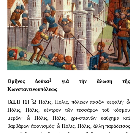
1
Θρῆνος Δούκα
γιά τήν ἅλωση τῆς
Κωνσταντινουπόλεως
[ΧLΙ] [1]
Ὦ Πόλις, Πόλις, πόλεων πασῶν κεφαλή· ὦ
Πόλις, Πόλις, κέντρον τῶν τεσσάρων τοῦ κόσμου
μερῶν· ὦ Πόλις, Πόλις, χρι-στιανῶν καύχημα καί
βαρβάρων ἀφανισμός· ὦ Πόλις, Πόλις, ἄλλη παράδεισος