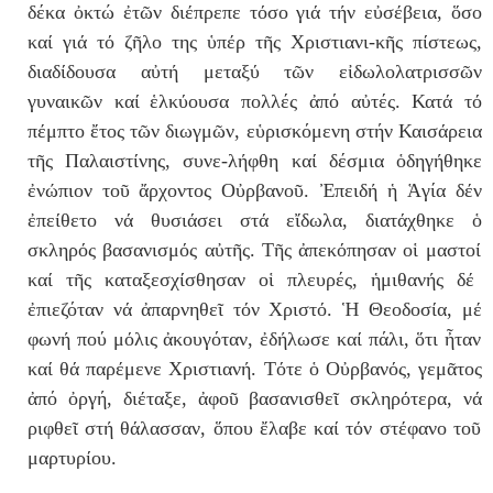
δέκα ὀκτώ
ἐ
τ
ῶ
ν δι
έ
πρεπε τ
ό
σο γι
ά
τ
ή
ν ε
ὐ
σ
έ
βεια,
ὅ
σο
κα
ί
γι
ά
τ
ό
ζ
ῆ
λο της
ὑ
π
έ
ρ τ
ῆ
ς Χριστιανι-κ
ῆ
ς π
ί
στεως,
διαδ
ί
δουσα α
ὐ
τ
ή
μεταξ
ύ
τ
ῶ
ν ε
ἰ
δωλολατρισσ
ῶ
ν
γυναικ
ῶ
ν κα
ί
ἑ
λκ
ύ
ουσα πολλές ἀπό α
ὐ
τές. Κατ
ά
τ
ό
π
έ
μπτο
ἔ
τος τ
ῶ
ν διωγμ
ῶ
ν, ε
ὑ
ρισκόμενη στήν Καισ
ά
ρεια
τ
ῆ
ς Παλαιστ
ί
νης, συνε-λ
ή
φθη κα
ί
δέσμια ὁδηγ
ή
θηκε
ἐ
ν
ώ
πιον το
ῦ
ἄ
ρχοντος Ο
ὐ
ρβανο
ῦ
.
Ἐ
πειδ
ή
ἡ Ἁγία δ
έ
ν
ἐ
πε
ί
θετο ν
ά
θυσι
ά
σει στ
ά
ε
ἴ
δωλα, διατ
ά
χθηκε
ὁ
σκληρ
ό
ς βασανισμ
ό
ς αὐτῆς. Τ
ῆ
ς
ἀ
πεκ
ό
πησαν ο
ἱ
μαστο
ί
κα
ί
τ
ῆ
ς καταξεσχ
ί
σθησαν οἱ πλευρές,
ἡ
μιθαν
ή
ς δ
έ
ἐ
πιεζόταν ν
ά
ἀ
παρνηθεῖ τ
ό
ν Χριστ
ό
.
Ἡ
Θεοδοσ
ί
α, μ
έ
φων
ή
πού μ
ό
λις
ἀ
κουγόταν,
ἐ
δ
ή
λωσε κα
ί
πάλι,
ὅ
τι
ἦ
ταν
κα
ί
θ
ά
παρ
έ
μενε Χριστιαν
ή
. Τ
ό
τε
ὁ
Ο
ὐ
ρβαν
ό
ς, γεμᾶτος
ἀπό
ὀ
ργή, δι
έ
ταξε,
ἀ
φο
ῦ
βασανισθεῖ σκληρ
ό
τερα, ν
ά
ριφθεῖ στ
ή
θ
ά
λασσαν, ὅπου
ἔ
λαβε κα
ί
τ
ό
ν στ
έ
φανο το
ῦ
μαρτυρ
ί
ου.