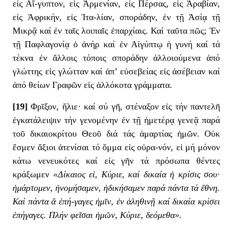
εἰς Αἴ-γυπτον, εἰς Ἀρμενίαν, εἰς Πέρσας, εἰς Ἀραβίαν,
εἰς Ἀφρικήν, εἰς Ἰτα-λίαν, σποράδην, ἐν τῇ Ἀσίᾳ τῇ
Μικρᾷ καί ἐν ταῖς λοιπαῖς ἐπαρχίαις. Καί ταῦτα πῶς; Ἐν
τῇ Παφλαγονίᾳ ὁ ἀνήρ καί ἐν Αἰγύπτῳ ἡ γυνή καί τά
τέκνα ἐν ἄλλοις τόποις σποράδην ἀλλοιούμενα ἀπό
γλώττης εἰς γλώτταν καί ἀπ’ εὐσεβείας εἰς ἀσέβειαν καί
ἀπό θείων Γραφῶν εἰς ἀλλόκοτα γράμματα.
[19]
Φρῖξον, ἥλιε· καί σύ γῆ, στέναξον εἰς τήν παντελῆ
ἐγκατάλειψιν τήν γενομένην ἐν τῇ ἡμετέρᾳ γενεᾷ παρά
τοῦ δικαιοκρίτου Θεοῦ διά τάς ἁμαρτίας ἡμῶν. Οὐκ
ἔσμεν ἄξιοι ἀτενίσαι τό ὄμμα εἰς οὐρα-νόν, εἰ μή μόνον
κάτω νενευκότες καί εἰς γῆν τά πρόσωπα θέντες
κράξωμεν
«Δίκαιος εἰ, Κύριε, καί δικαία ἡ κρίσις σου·
ἡμάρτομεν, ἠνομήσαμεν, ἠδικήσαμεν παρά πάντα τά ἔθνη.
Καί πάντα ἅ ἐπή-γαγες ἡμῖν, ἐν ἀληθινῇ καί δικαία κρίσει
ἐπήγαγες. Πλήν φεῖσαι ἡμῶν, Κύριε, δεόμεθα»
.