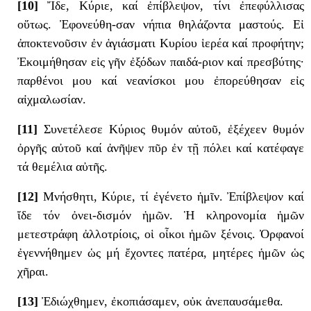
[10]
Ἴδε, Κύριε, καί ἐπίβλεψον, τίνι ἐπεφύλλισας
οὕτως. Ἐφονεύθη-σαν νήπια θηλάζοντα μαστούς. Εἰ
ἀποκτενοῦσιν ἐν ἁγιάσματι Κυρίου ἱερέα καί προφήτην;
Ἐκοιμήθησαν εἰς γῆν ἐξόδων παιδά-ριον καί πρεσβύτης·
παρθένοι μου καί νεανίσκοι μου ἐπορεύθησαν εἰς
αἰχμαλωσίαν.
[11]
Συνετέλεσε Κύριος θυμόν αὐτοῦ, ἐξέχεεν θυμόν
ὀργῆς αὐτοῦ καί ἀνῆψεν πῦρ ἐν τῇ πόλει καί κατέφαγε
τά θεμέλια αὐτῆς.
[12]
Μνήσθητι, Κύριε, τί ἐγένετο ἡμῖν. Ἐπίβλεψον καί
ἴδε τόν ὀνει-δισμόν ἡμῶν. Ἡ κληρονομία ἡμῶν
μετεστράφη ἀλλοτρίοις, οἱ οἶκοι ἡμῶν ξένοις. Ὀρφανοί
ἐγεννήθημεν ὡς μή ἔχοντες πατέρα, μητέρες ἡμῶν ὡς
χῆραι.
[13]
Ἐδιώχθημεν, ἐκοπιάσαμεν, οὐκ ἀνεπαυσάμεθα.