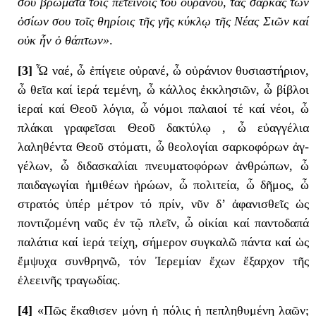
σου βρώματα τοῖς πετεινοῖς τοῦ οὐρανοῦ, τάς σάρκας τῶν
ὁσίων σου τοῖς θηρίοις τῆς γῆς κύκλῳ τῆς Νέας Σιῶν καί
οὐκ ἦν ὁ θάπτων»
.
[3]
Ὦ ναέ, ὦ ἐπίγειε οὐρανέ, ὦ οὐράνιον θυσιαστήριον,
ὦ θεῖα καί ἱερά τεμένη, ὦ κάλλος ἐκκλησιῶν, ὦ βίβλοι
ἱεραί καί Θεοῦ λόγια, ὦ νόμοι παλαιοί τέ καί νέοι, ὦ
πλάκαι γραφεῖσαι Θεοῦ δακτύλῳ , ὦ εὐαγγέλια
λαληθέντα Θεοῦ στόματι, ὦ θεολογίαι σαρκοφόρων ἀγ-
γέλων, ὦ διδασκαλίαι πνευματοφόρων ἀνθρώπων, ὦ
παιδαγωγίαι ἡμιθέων ἡρώων, ὦ πολιτεία, ὦ δῆμος, ὦ
στρατός ὑπέρ μέτρον τό πρίν, νῦν δ’ ἀφανισθεῖς ὡς
ποντιζομένη ναῦς ἐν τῷ πλεῖν, ὦ οἰκίαι καί παντοδαπά
παλάτια καί ἱερά τείχη, σήμερον συγκαλῶ πάντα καί ὡς
ἔμψυχα συνθρηνῶ, τόν Ἰερεμίαν ἔχων ἔξαρχον τῆς
ἐλεεινῆς τραγωδίας.
[4]
«Πῶς ἔκαθισεν μόνη ἡ πόλις ἡ πεπληθυμένη λαῶν;