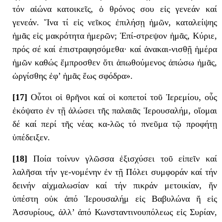
τόν αἰώνα κατοικεῖς, ὁ θρόνος σου εἰς γενεάν καί
γενεάν. Ἵνα τί εἰς νεῖκος ἐπιλήσῃ ἡμῶν, καταλείψης
ἡμᾶς εἰς μακρότητα ἡμερῶν; Ἐπί-στρεψον ἡμᾶς, Κύριε,
πρός σέ καί ἐπιστραφησόμεθα· καί ἀνακαι-νισθῇ ἡμέρα
ἡμῶν καθώς ἔμπροσθεν ὅτι ἀπωθούμενος ἀπώσω ἡμᾶς,
ὠργίσθης ἐφ’ ἡμᾶς ἕως σφόδρα».
[17]
Οὗτοι οἱ θρῆνοι καί οἱ κοπετοί τοῦ Ἰερεμίου, οὗς
ἐκόψατο ἐν τῇ ἁλώσει τῆς παλαιᾶς Ἱερουσαλήμ, οἴομαι
δέ καί περί τῆς νέας κα-λῶς τό πνεῦμα τῷ προφήτῃ
ὑπέδειξεν.
[18]
Ποία τοίνυν γλῶσσα ἐξισχύσει τοῦ εἰπεῖν καί
λαλῆσαι τήν γε-νομένην ἐν τῇ Πόλει συμφοράν καί τήν
δεινήν αἰχμαλωσίαν καί τήν πικράν μετοικίαν, ἥν
ὑπέστη οὐκ ἀπό Ἱερουσαλήμ εἰς Βαβυλώνα ἤ εἰς
Ἀσσυρίους, ἀλλ’ ἀπό Κωνσταντινουπόλεως εἰς Συρίαν,