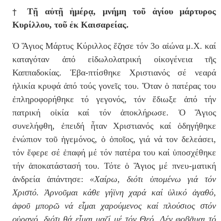
†
Τῇ αὐτῇ ἡμέρᾳ, μνήμη τοῦ ἁγίου μάρτυρος
Κυρίλλου, τοῦ ἐκ Καισαρείας.
Ὁ Ἅγιος Μάρτυς Κύριλλος ἔζησε τόν 3ο αἰώνα μ.Χ. καί
καταγόταν ἀπό εἰδωλολατρική οἰκογένεια τῆς
Καππαδοκίας. Ἐβα-πτίσθηκε Χριστιανός σέ νεαρά
ἡλικία κρυφά ἀπό τούς γονεῖς του. Ὅταν ὁ πατέρας του
ἐπληροφορήθηκε τό γεγονός, τόν ἔδιωξε ἀπό τήν
πατρική οἰκία καί τόν ἀποκλήρωσε. Ὁ Ἅγιος
συνελήφθη, ἐπειδή ἦταν Χριστιανός καί ὁδηγήθηκε
ἐνώπιον τοῦ ἡγεμόνος, ὁ ὁποῖος, γιά νά τον δελεάσει,
τόν ἔφερε σέ ἐπαφή μέ τόν πατέρα του καί ὑποσχέθηκε
τήν ἀποκατάστασή του. Τότε ὁ Ἅγιος μέ πνευ-ματική
ἀνδρεία ἀπάντησε:
«Χαίρω, διότι ὑπομένω γιά τόν
Χριστό. Ἀρνοῦμαι κάθε γήϊνη χαρά καί ὑλικό ἀγαθό,
ἀφοῦ μπορῶ νά εἶμαι χαρούμενος καί πλούσιος στόν
οὐρανό, διότι θά εἶμαι μαζί μέ τόν Θεό. Δέν φοβᾶμαι τό