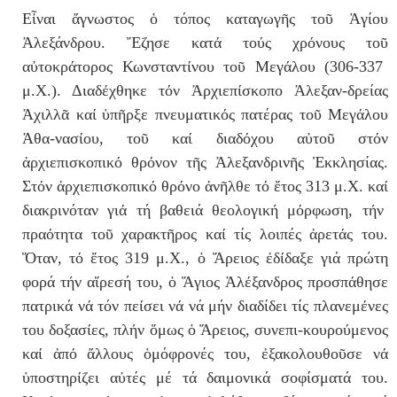
Εἶναι ἄγνωστος ὁ τόπος καταγωγῆς τοῦ Ἁγίου
Ἀλεξάνδρου. Ἔζησε κατ
ά
το
ύ
ς χρ
ό
νους το
ῦ
α
ὐ
τοκρ
ά
τορος Κωνσταντ
ί
νου το
ῦ
Μεγ
ά
λου (306-337
μ.Χ.). Διαδ
έ
χθηκε τ
ό
ν Ἀρχιεπ
ί
σκοπο Ἀλεξαν-δρείας
Ἀ
χιλλ
ᾶ
κα
ί
ὑ
π
ῆ
ρξε πνευματικ
ό
ς πατέρας το
ῦ
Μεγ
ά
λου
Ἀ
θα-νασ
ί
ου, το
ῦ
κα
ί
διαδ
ό
χου α
ὐ
το
ῦ
στ
ό
ν
ἀ
ρχιεπισκοπικ
ό
θρ
ό
νον τ
ῆ
ς
Ἀ
λεξανδρινῆς Ἐκκλησίας.
Στ
ό
ν
ἀ
ρχιεπισκοπικ
ό
θρ
ό
νο
ἀ
ν
ῆ
λθε τ
ό ἔτος
313 μ.Χ. κα
ί
διακρινόταν γι
ά
τή βαθειά θεολογικ
ή
μ
ό
ρφωση, τ
ή
ν
πρα
ό
τητα το
ῦ
χαρακτ
ῆ
ρος κα
ί
τίς λοιπές
ἀ
ρετ
ά
ς του.
Ὅ
ταν, τ
ό ἔτος
319 μ.Χ.,
ὁ Ἄ
ρειος
ἐ
δ
ί
δαξε γιά πρώτη
φορά τ
ή
ν α
ἵ
ρεσή του,
ὁ
Ἅγιος
Ἀ
λ
έ
ξανδρος προσπ
ά
θησε
πατρικά ν
ά
τόν πε
ί
σει ν
ά
νά μήν διαδίδει τίς πλανεμ
έ
νες
του δοξασ
ίες
, πλ
ή
ν
ὅ
μως
ὁ
Ἄ
ρειος, συνεπι-κουρο
ύ
μενος
κα
ί
ἀπ
ό
ἄ
λλους ὁμόφρονές του,
ἐ
ξακολουθοῦσε ν
ά
ὑ
ποστηρ
ί
ζει α
ὐ
τές μέ τά δαιμονικά σοφίσματά του.