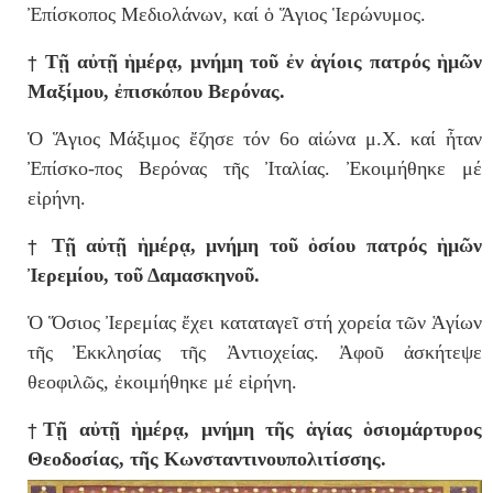
Ἐπίσκοπος Μεδιολάνων, καί ὁ Ἅγιος Ἱερώνυμος.
†
Τῇ αὐτῇ ἡμέρᾳ, μνήμη τοῦ ἐν ἁγίοις πατρός ἡμῶν
Μαξίμου, ἐπισκόπου Βερόνας.
Ὁ Ἅγιος Μάξιμος ἔζησε τόν 6ο αἰώνα μ.Χ. καί ἦταν
Ἐπίσκο-πος Βερόνας τῆς Ἰταλίας. Ἐκοιμήθηκε μέ
εἰρήνη.
†
Τῇ αὐτῇ ἡμέρᾳ, μνήμη τοῦ ὁσίου πατρός ἡμῶν
Ἰερεμίου, τοῦ Δαμασκηνοῦ.
Ὁ Ὅσιος Ἰερεμίας ἔχει καταταγεῖ στή χορεία τῶν Ἁγίων
τῆς Ἐκκλησίας τῆς Ἀντιοχείας. Ἀφοῦ ἀσκήτεψε
θεοφιλῶς, ἐκοιμήθηκε μέ εἰρήνη.
†
Τῇ αὐτῇ ἡμέρᾳ, μνήμη τῆς ἁγίας ὁσιομάρτυρος
Θεοδοσίας, τῆς Κωνσταντινουπολιτίσσης.