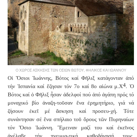
O ΧΩΡΟΣ ΑΣΚΗΣΗΣ ΤΩΝ ΟΣΙΩΝ ΒΩΤΟΥ, ΦΗΛΙΚΟΣ ΚΑΙ ΙΩΑΝΝΟΥ
Οἱ Ὅσιοι Ἰωάννης, Βότος καί Φῆλιξ κατάγονταν ἀπό
4
τήν Ἱσπανία καί ἔζησαν τόν 7ο καί 8ο αἰώνα μ.Χ
. Ὁ
Βότος καί ὁ Φῆλιξ ἦσαν ἀδελφοί πού ἀπό ἀγάπη πρός τό
μοναχικό βίο ἀναζη-τοῦσαν ἕνα ἐρημητήριο, γιά νά
ζήσουν ἐκεῖ μέ ἄσκηση καί προσευ-χή. Τότε
συνάντησαν σέ ἕνα σπήλαιο τοῦ ὄρους τῶν Πυρηναίων
τόν Ὅσιο Ἰωάννη. Ἔμειναν μαζί του καί ἐκεῖνος
ἀνέλαβε τήν πνευμα-τική καθοδήγησή τους.