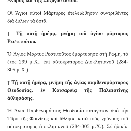
Ἀνδρός καί τῆς Συζύγου αὐτοῦ.
Οἱ Ἅγιοι αὐτοί Μάρτυρες ἐτελει
ώ
θησαν συντριβ
έ
ντες
δι
ά
ξ
ύ
λων τ
ά
ὀ
στ
ᾶ
.
†
Τῇ αὐτῇ ἡμέρᾳ, μνήμη τοῦ ἁγίου μάρτυρος
Ρεστιτούτου.
Ὁ Ἅγιος Μάρτυς Ρεστιτοῦτος ἐμαρτύρησε στή Ρώμη, τό
ἔτος 299 μ.Χ., ἐπί αὐτοκράτορος Διοκλητιανοῦ (284-
305 μ.Χ.).
†
Τῇ αὐτῇ ἡμέρᾳ, μνήμη τῆς ἁγίας παρθενομάρτυρος
Θεοδοσίας, ἐν Καισαρείᾳ τῆς Παλαιστίνης
ἀθλησάσης.
Ἡ Ἁγία Παρθενομάρτυς Θεοδοσία καταγόταν ἀπό τήν
Τῦρο τ
ῆ
ς Φοιν
ί
κης κα
ί
ἄθλησε κατ
ά
το
ύ
ς χρ
ό
νους το
ῦ
α
ὐ
τοκρ
ά
τορος Διοκλητιανο
ῦ
(284-305 μ.Χ.). Σέ
ἡ
λικ
ί
α