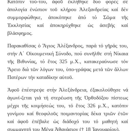
Κατ
ό
πιν το
ύ-
του, ἀφοῦ ἐκλήθηκε δύο φορές σέ
ἀ
πολογ
ί
α
ἐ
ν
ώ
πιον το
ῦ
κλ
ή
ρου
Ἀ
λεξανδρε
ί
ας κα
ί
δέν
συμμορφώθηκε,
ἀ
ποκ
ό
πηκε ἀπό τό Σῶμα τ
ῆ
ς
Ἐ
κκλησ
ί
ας κα
ί
ἀ
ποκηρ
ύ
χθηκε
ὡ
ς
ἀ
σεβ
ή
ς κα
ί
βλ
ά
σφημος.
Παρακαθ
ί
σας ὁ Ἅγιος Ἀλέξανδρος, παρ
ά
τ
ό
γ
ῆ
ρ
ά
ς του,
στ
ή
ν Α΄ Οἰκουμενική Σύνοδο, πού συνῆλθε στή Νίκαια
τῆς Βιθυνίας, τό ἔτος 325 μ.Χ., κατακερα
ύ
νωσε τ
ό
ν
Ἄ
ρειο διά τ
ῶ
ν λ
ό
γων του,
ὑ
πο-γρ
ά
ψας μετ
ά
τ
ῶ
ν
ἄ
λλων
Πατ
έ
ρων τ
ή
ν καταδ
ί
κην α
ὐ
το
ῦ
.
Ἀφοῦ ἐπέστρεψε στήν
Ἀ
λεξ
ά
νδρεια,
ἐ
ξακολο
ύ
θησε ν
ά
ἀ
γων
ί-
ζεται γι
ά
τ
ή
στερ
έ
ωση τ
ῆ
ς
Ὀ
ρθοδ
ό
ξου π
ί
στεως
μ
έ
χρι τῆς κοιμήσεώς του, τ
ό ἔτος
326 μ.Χ., κατ
ό
πιν
γον
ί
μου κα
ί
θεοφιλο
ῦ
ς ποιμαντορ
ί
ας δέκα τριῶν
ἐ
τ
ῶ
ν
κα
ί
ἀ
φο
ῦ
ἐ
π
έ
βαλε
ὡ
ς δι
ά
δοχ
ό
του τ
ό
μαθητ
ή
κα
ί
συμμαχητ
ή
του Μ
έ
γα
Ἀ
θαν
ά
σιον († 18 Ἰανουαρίου).