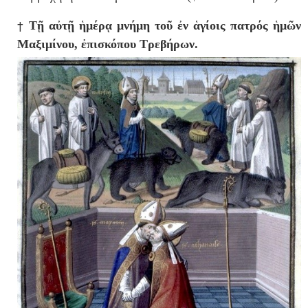
†
Τῇ αὐτῇ ἡμέρᾳ μνήμη τοῦ ἐν ἁγίοις πατρός ἡμῶν
Μαξιμίνου, ἐπισκόπου Τρεβήρων.