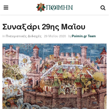
Συναξάρι 29ης Μαῒου
in
Πνευματικές Διδαχές
29 Μαΐου 2020
by
Poimin.gr Team