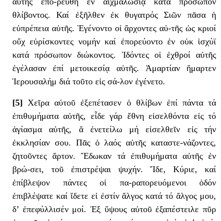
αὐτῆς ἐπο-ρεύθη ἐν αἰχμαλωσίᾳ κατά πρόσωπον
θλίβοντος. Καί ἐξῆλθεν ἐκ θυγατρός Σιῶν πᾶσα ἡ
εὐπρέπεια αὐτῆς. Ἐγένοντο οἱ ἄρχοντες αὐ-τῆς ὡς κριοί
οὔχ εὑρίσκοντες νομήν καί ἐπορεύοντο ἐν οὐκ ἱσχύϊ
κατά πρόσωπον διώκοντος. Ἰδόντες οἱ ἐχθροί αὐτῆς
ἐγέλασαν ἐπί μετοικεσίᾳ αὐτῆς. Ἁμαρτίαν ἥμαρτεν
Ἱερουσαλήμ διά τοῦτο εἰς σά-λον ἐγένετο.
[5]
Χεῖρα αὐτοῦ ἐξεπέτασεν ὁ θλίβων ἐπί πάντα τά
ἐπιθυμήματα αὐτῆς, εἶδε γάρ ἔθνη εἰσελθόντα εἰς τό
ἁγίασμα αὐτῆς, ἅ ἐνετείλω μή εἰσελθεῖν εἰς τήν
ἐκκλησίαν σου. Πᾶς ὁ λαός αὐτῆς καταστε-νάζοντες,
ζητοῦντες ἄρτον. Ἔδωκαν τά ἐπιθυμήματα αὐτῆς ἐν
βρώ-σει, τοῦ ἐπιστρέψαι ψυχήν. Ἴδε, Κύριε, καί
ἐπίβλεψον πάντες οἱ πα-ραπορευόμενοι ὁδόν
ἐπιβλέψατε καί ἴδετε εἰ ἐστίν ἄλγος κατά τό ἄλγος μου,
δ’ ἐπεφύλλισέν μοί. Ἐξ ὕψους αὐτοῦ ἐξαπέστειλε πῦρ