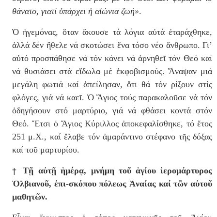
θάνατο, γιατί ὑπάρχει ἡ αἰώνια ζωή»
.
Ὁ ἡγεμόνας, ὅταν ἄκουσε τά λόγια αὐτά ἐταράχθηκε,
ἀλλά δέν ἤθελε νά σκοτώσει ἕνα τόσο νέο ἄνθρωπο. Γι’
αὐτό προσπάθησε νά τόν κάνει νά ἀρνηθεῖ τόν Θεό καί
νά θυσιάσει στά εἴδωλα μέ ἐκφοβισμούς. Ἄναψαν μιά
μεγάλη φωτιά καί ἀπείλησαν, ὅτι θά τόν ρίξουν στίς
φλόγες, γιά νά καεῖ. Ὁ Ἅγιος τούς παρακαλοῦσε νά τόν
ὁδηγήσουν στό μαρτύριο, γιά νά φθάσει κοντά στόν
Θεό. Ἔτσι ὁ Ἅγιος Κύριλλος ἀποκεφαλίσθηκε, τό ἔτος
251 μ.Χ., καί ἔλαβε τόν ἀμαράντινο στέφανο τῆς δόξας
καί τοῦ μαρτυρίου.
†
Τῇ αὐτῇ ἡμέρᾳ, μνήμη το
ῦ
ἁ
γ
ί
ου
ἱ
ερομ
ά
ρτυρος
Ὀλβιανοῦ,
ἐ
πι-σκ
ό
που π
ό
λεως
Ἀ
να
ί
ας κα
ί
τ
ῶ
ν α
ὐ
το
ῦ
μαθητ
ῶ
ν.