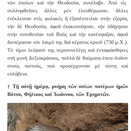
τ
ῶ
ν
ὁ
πο
ί
ων κα
ί
τ
ή
ν Θεοδοσ
ί
α, συν
έ
λαβε. Ἀπό τίς
συλληφθεῖσες
ἄ
λλες μ
έ
ν ἐλευθ
έ
ρωσαν,
ἄ
λλες
ἐ
ν
έ
κλεισαν στίς φυλακές
ἤ
ἐ
ξαπ
έ
στειλαν στήν
ἐ
ξορ
ί
α,
τ
ή
ν δ
έ
Θεοδοσ
ί
α,
ἀ
φο
ῦ
ἐ
κακοπο
ί
ησαν, τ
ή
ν ὁδ
ή
γησαν
στήν τοποθεσ
ί
αν το
ῦ
Βο
ό
ς κα
ί τήν
κατ
έ
σφαξαν, ἀφοῦ
διεπέρασαν τ
ό
ν λαιμ
ό
της δι
ά
κ
έ
ρατος κριο
ῦ (730 μ.Χ.)
.
Τ
ό
τ
ί
μιο λε
ί
ψαν
ό
της περισυνελ
έ
γη κα
ί
ἐνταφιάσθηκε
ς
στ
ή
μον
ή
Δεξιοκρ
ά
τους, πολλ
ά
δ
έ
θα
ύ
ματα
ἐ
πιτε-λοῦσε
στούς πιστούς, πού προσέρχονταν μέ πίστη καί
εὐλάβεια.
†
Τῇ αὐτῇ ἡμέρᾳ, μνήμη τῶν ὁσίων πατέρων ἡμῶν
Βότου, Φήλικος καί Ἰωάννου, τῶν Ἐρημιτῶν.