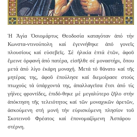
Ἡ Ἁγία Ὁσιομάρτυς Θεοδοσία καταγόταν ἀπό τήν
Κωνστα-ντινούπολη καί ἐγεννήθηκε
ἀ
π
ό
γονε
ῖ
ς
πλουσ
ί
ους κα
ί
ε
ὐ
σεβε
ῖ
ς. Σέ
ἡ
λικ
ί
α ἑπτά
ἐ
τ
ῶ
ν, ἀφοῦ
ἔμεινε ὀρφανή ἀπό πατέρα, ε
ἰ
σ
ῆ
λθε σέ μοναστήρι,
ὅ
που
μετά ἀπό λίγο
ἐ
κ
ά
ρη μοναχ
ή
. Μετ
ά
τ
ό
θ
ά
νατο κα
ί
τ
ῆ
ς
μητέρας της,
ἀ
φο
ῦ
ἐ
πούλησε κα
ί
διεμο
ί
ρασε στο
ύ
ς
πτωχο
ύ
ς τ
ά
ὑ
π
ά
ρχοντ
ά
της,
ἀ
παλλαγε
ῖ
σα ἔτσι ἀπό τίς
γήϊνες φροντ
ί
δες,
ἐ
πιδ
ό-
θηκε μέ μεγαλύτερο ζῆλο στ
ή
ν
ἀ
π
ό
κτηση τ
ῆ
ς τελει
ό
τητος κα
ί
τ
ῶ
ν μοναχικ
ῶ
ν
ἀ
ρετ
ῶ
ν,
ἀ
σκούμενη στ
ή
μον
ή
τ
ή
ν ε
ὑ
ρισκόμενη πλησ
ί
ον το
ῦ
Σκοτεινο
ῦ
Φρ
έ
ατος κα
ί
ἐ
πονομαζόμενη
Ἀ
σπ
ά
ρου
στ
έ
ρνη.