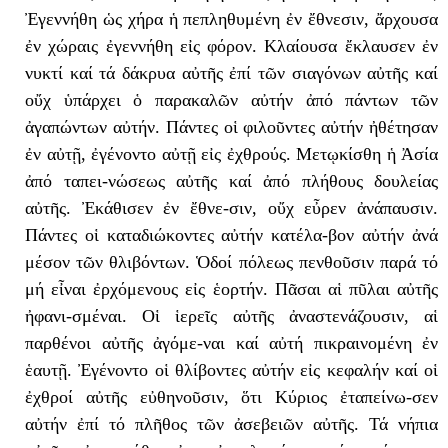
Ἐγεννήθη ὡς χήρα ἡ πεπληθυμένη ἐν ἔθνεσιν, ἄρχουσα
ἐν χώραις ἐγεννήθη εἰς φόρον. Κλαίουσα ἔκλαυσεν ἐν
νυκτί καί τά δάκρυα αὐτῆς ἐπί τῶν σιαγόνων αὐτῆς καί
οὔχ ὑπάρχει ὁ παρακαλῶν αὐτήν ἀπό πάντων τῶν
ἀγαπώντων αὐτήν. Πάντες οἱ φιλοῦντες αὐτήν ἠθέτησαν
ἐν αὐτῇ, ἐγένοντο αὐτῇ εἰς ἐχθρούς. Μετῳκίσθη ἡ Ἀσία
ἀπό ταπει-νώσεως αὐτῆς καί ἀπό πλήθους δουλείας
αὐτῆς. Ἐκάθισεν ἐν ἔθνε-σιν, οὔχ εὖρεν ἀνάπαυσιν.
Πάντες οἱ καταδιώκοντες αὐτήν κατέλα-βον αὐτήν ἀνά
μέσον τῶν θλιβόντων. Ὁδοί πόλεως πενθοῦσιν παρά τό
μή εἶναι ἐρχόμενους εἰς ἑορτήν. Πᾶσαι αἱ πῦλαι αὐτῆς
ἠφανι-σμέναι. Οἱ ἱερεῖς αὐτῆς ἀναστενάζουσιν, αἱ
παρθένοι αὐτῆς ἀγόμε-ναι καί αὐτή πικραινομένη ἐν
ἑαυτῇ. Ἐγένοντο οἱ θλίβοντες αὐτήν εἰς κεφαλήν καί οἱ
ἐχθροί αὐτῆς εὐθηνοῦσιν, ὅτι Κύριος ἐταπείνω-σεν
αὐτήν ἐπί τό πλῆθος τῶν ἀσεβειῶν αὐτῆς. Τά νήπια