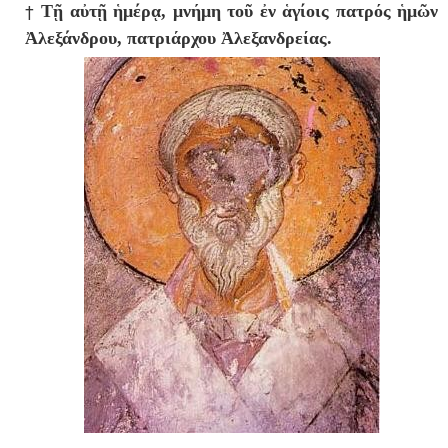
†
Τῇ αὐτῇ ἡμέρᾳ, μν
ή
μη το
ῦ
ἐν ἁγίοις πατρ
ό
ς
ἡ
μ
ῶ
ν
Ἀλεξάνδρου, πατρι
ά
ρχου
Ἀ
λεξανδρε
ί
ας.