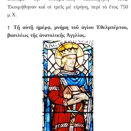
Ἐκοιμήθησαν καί οἱ τρεῖς μέ εἰρήνη, περί τό ἔτος 750
μ.Χ.
†
Τῇ αὐτῇ ἡμέρᾳ, μν
ή
μη τοῦ ἁγίου Ἐθελμπέρτου,
βασιλέως τῆς ἀνατολικῆς Ἀγγλίας.