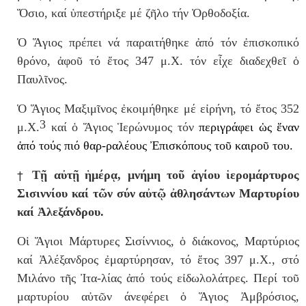
Ὅσιο, καί ὑπεστήριξε μέ ζῆλο τήν Ὀρθοδοξία.
Ὁ Ἅγιος πρέπει νά παραιτήθηκε ἀπό τόν ἐπισκοπικό
θρόνο, ἀφοῦ τό ἔτος 347 μ.Χ. τόν εἶχε διαδεχθεῖ ὁ
Παυλῖνος.
Ὁ Ἅγιος Μαξιμῖνος ἐκοιμήθηκε μέ εἰρήνη, τό ἔτος 352
3
μ.Χ.
καί ὁ Ἅγιος Ἱερώνυμος τόν
περιγράφει ὡς ἕναν
ἀπό τούς πιό θαρ-ραλέους Ἐπισκόπους τοῦ καιροῦ του.
†
Τ
ῇ
α
ὐ
τ
ῇ
ἡ
μέρ
ᾳ
, μνήμη τοῦ ἁγίου ἱερομάρτυρος
Σισιννίου καί τῶν σύν αὐτῷ ἀθλησάντων Μαρτυρίου
καί
Ἀ
λεξάνδρου.
Οἱ Ἅγιοι Μάρτυρες Σισίννιος, ὁ διάκονος, Μαρτύριος
καί Ἀλέξανδρος ἐμαρτύρησαν, τό ἔτος 397 μ.Χ., στό
Μιλάνο τῆς Ἰτα-λίας ἀπό τούς εἰδωλολάτρες. Περί τοῦ
μαρτυρίου αὐτῶν άνεφέρει ὁ Ἅγιος Ἀμβρόσιος,