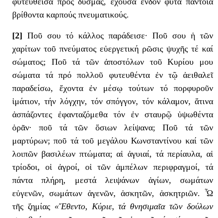
φυτευθεῖσα πρός δυσμάς, ἔχουσα ἔνδον φυτά παντοῖα
βρίθοντα καρπούς πνευματικούς.
[2]
Ποῦ σου τό κάλλος παράδεισε· Ποῦ σου ἡ τῶν
χαρίτων τοῦ πνεύματος εὐεργετική ρῶσις ψυχῆς τέ καί
σώματος; Ποῦ τά τῶν ἀποστόλων τοῦ Κυρίου μου
σώματα τά πρό πολλοῦ φυτευθέντα ἐν τῷ ἀειθαλεῖ
παραδείσω, ἔχοντα ἐν μέσῳ τούτων τό πορφυροῦν
ἱμάτιον, τήν λόγχην, τόν σπόγγον, τόν κάλαμον, ἅτινα
ἀσπάζοντες ἐφανταζόμεθα τόν ἐν σταυρῷ ὑψωθέντα
ὁρᾶν· ποῦ τά τῶν ὅσιων λείψανα; Ποῦ τά τῶν
μαρτύρων; ποῦ τά τοῦ μεγάλου Κωνσταντίνου καί τῶν
λοιπῶν βασιλέων πτώματα; αἱ ἀγυιαί, τά περίαυλα, αἱ
τρίοδοι, οἱ ἀγροί, οἱ τῶν ἀμπέλων περιφραγμοί, τά
πάντα πλήρη, μεστά λειψάνων ἁγίων, σωμάτων
εὐγενῶν, σωμάτων ἀγενῶν, ἀσκητῶν, ἀσκητριῶν. Ὦ
τῆς ζημίας
«Ἔθεντο, Κύριε, τά θνησιμαῖα τῶν δούλων