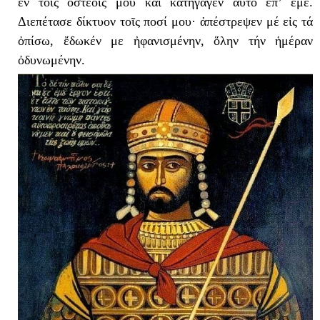
ἐν τοῖς ὀστέοις μου καί κατήγαγεν αὐτό ἐπ’ ἐμέ.
Διεπέτασε δίκτυον τοῖς ποσί μου· ἀπέστρεψεν μέ εἰς τά
ὀπίσω, ἔδωκέν με ἠφανισμένην, ὅλην τήν ἡμέραν
ὀδυνωμένην.