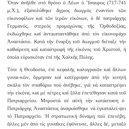
Ὅ
ταν
ἀ
ν
ῆ
λθε στ
ό
θρ
ό
νο
ὁ
Λ
έ
ων ὁ
Ἴ
σαυρος (717-741
μ.Χ.), ἐξαπολύθηκε
ἄ
γριος διωγμ
ό
ς
ἐ
ναντ
ί
ον τ
ῶ
ν
ε
ἰ
κονοφ
ί
λων κα
ί
τ
ῶ
ν
ἱ
ερ
ῶ
ν ε
ἰ
κ
ό
νων,
ὁ
δ
έ
πατρι
ά
ρχης
Γερμαν
ό
ς, στερε
ό
ς προμαχ
ώ
νας τ
ῆ
ς
Ὀ
ρθοδοξ
ί
ας,
ἐκδιώχθηκε
κα
ί
ἀ
ντικαταστ
ά
θηκε ἀπό τόν ε
ἰ
κονομ
ά
χο
Ἀ
ναστάσιο. Κατ
ά
τ
ή
ν
ἔ
ναρξη το
ῦ
διωγμο
ῦ
δι
έ
ταξε τ
ή
ν
καθαίρεση καί καταστροφ
ή
τ
ῆ
ς ε
ἰ
κ
ό
νος το
ῦ
Χριστο
ῦ
, ἡ
ὁποία εὑρισκόταν
ἐ
π
ί
τ
ῆ
ς Χαλκ
ῆ
ς Π
ύ
λης.
Τ
ό
τε
ἡ
Θεοδοσ
ί
α,
ἐ
π
ί
κεφαλ
ῆ
ς καλογραι
ῶ
ν κα
ί
ἄ
λλων
γυναι-κ
ῶ
ν, ὅρμησαν κα
ί
κατ
έ
ρριψαν ἀπό τήν κινητή
σκάλα τ
ό
ν σπαθάριο πού ἀνέβηκε, γιά νά καταστρέψει
τήν εἰκόνα, κα
ί
μέ πέτρες καί ξῦλα
ἐ
πετ
έ
θησαν κατ
ά
το
ῦ
Πατριαρχε
ί
ου. Μπροστά σέ αὐτή τήν κατάσταση ὁ
Πατριάρχης Ἀναστάσιος άναγκάσθηκε ν
ά
ἐ
γκαταλε
ί-
ψει
τό Πατριαρχεῖο. Ἡ στρατιωτικ
ή
δ
ύ
ναμη πού ἐπενέβη,
ἄ
λλες μ
έ
ν ἀπό τίς γυναῖκες
ἐ
φ
ό
νευσε,
ἄ
λλες δ
έ
, μεταξ
ύ