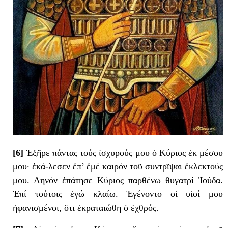
[6]
Ἐξῆρε πάντας τούς ἰσχυρούς μου ὁ Κύριος ἐκ μέσου
μου· ἐκά-λεσεν ἐπ’ ἐμέ καιρόν τοῦ συντρῖψαι ἐκλεκτούς
μου. Ληνόν ἐπάτησε Κύριος παρθένω θυγατρί Ἰούδα.
Ἐπί τούτοις ἐγώ κλαίω. Ἐγένοντο οἱ υἱοί μου
ἠφανισμένοι, ὅτι ἐκραταιώθη ὁ ἐχθρός.