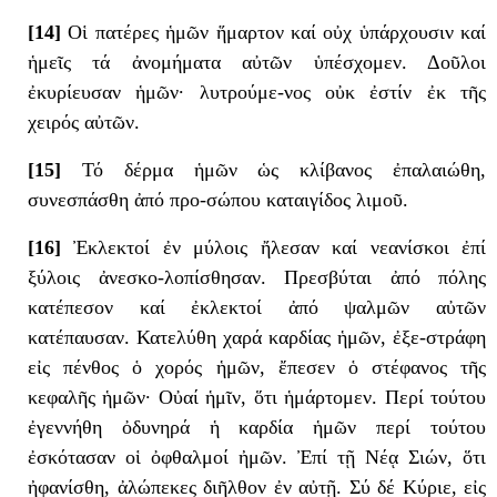
[14]
Οἱ πατέρες ἡμῶν ἥμαρτον καί οὐχ ὑπάρχουσιν καί
ἡμεῖς τά ἀνομήματα αὐτῶν ὑπέσχομεν. Δοῦλοι
ἐκυρίευσαν ἡμῶν· λυτρούμε-νος οὐκ ἐστίν ἐκ τῆς
χειρός αὐτῶν.
[15]
Τό δέρμα ἡμῶν ὡς κλίβανος ἐπαλαιώθη,
συνεσπάσθη ἀπό προ-σώπου καταιγίδος λιμοῦ.
[16]
Ἐκλεκτοί ἐν μύλοις ἤλεσαν καί νεανίσκοι ἐπί
ξύλοις ἀνεσκο-λοπίσθησαν. Πρεσβύται ἀπό πόλης
κατέπεσον καί ἐκλεκτοί ἀπό ψαλμῶν αὐτῶν
κατέπαυσαν. Κατελύθη χαρά καρδίας ἡμῶν, ἐξε-στράφη
εἰς πένθος ὁ χορός ἡμῶν, ἔπεσεν ὁ στέφανος τῆς
κεφαλῆς ἡμῶν· Οὐαί ἡμῖν, ὅτι ἡμάρτομεν. Περί τούτου
ἐγεννήθη ὀδυνηρά ἡ καρδία ἡμῶν περί τούτου
ἐσκότασαν οἱ ὀφθαλμοί ἠμῶν. Ἐπί τῇ Νέᾳ Σιών, ὅτι
ἠφανίσθη, ἀλώπεκες διῆλθον ἐν αὐτῇ. Σύ δέ Κύριε, εἰς