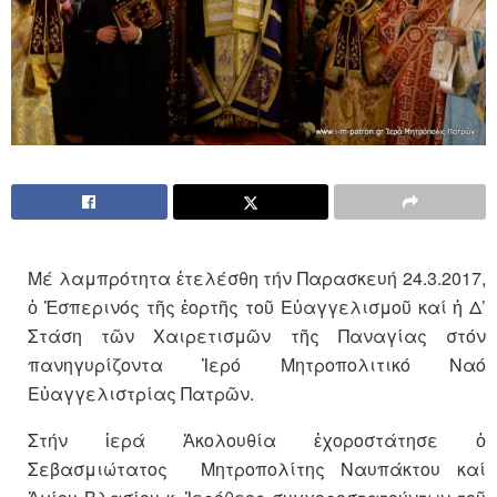
Μέ λαμπρότητα ἐτελέσθη τήν Παρασκευή 24.3.2017,
ὁ Ἑσπερινός τῆς ἑορτῆς τοῦ Εὐαγγελισμοῦ καί ἡ Δ’
Στάση τῶν Χαιρετισμῶν τῆς Παναγίας στόν
πανηγυρίζοντα Ἱερό Μητροπολιτικό Ναό
Εὐαγγελιστρίας Πατρῶν.
Στήν ἱερά Ἀκολουθία ἐχοροστάτησε ὁ
Σεβασμιώτατος Μητροπολίτης Ναυπάκτου καί