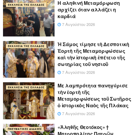
Η αληθινή Μεταμόρφωση
ΕΚΚΛΗΣΊΑ ΤΗΣ ΕΛΛΆΔΟΣ
αρχίζει όταν αλλάζει η
καρδιά
7 Αυγούστου 2026
Ἡ Σάμος τίμησε τὴ Δεσποτικὴ
ΕΚΚΛΗΣΊΑ ΤΗΣ ΕΛΛΆΔΟΣ
Ἑορτὴ τῆς Μεταμορφώσεως
καὶ τὴν ἱστορικὴ ἐπέτειο τῆς
σωτηρίας τοῦ νησιοῦ
7 Αυγούστου 2026
Με λαμπρότητα πανηγύρισε
ΕΚΚΛΗΣΊΑ ΤΗΣ ΕΛΛΆΔΟΣ
τὴν ἑορτὴ τῆς
Μεταμορφώσεως τοῦ Σωτῆρος
ὁ ἱστορικὸς Ναὸς τῆς Πλάκας
7 Αυγούστου 2026
«Ἀληθῆς Θεοτόκος» †
ΠΝΕΥΜΑΤΙΚΈΣ ΔΙΔΑΧΈΣ
Μητροπολίτης Πατρῶν