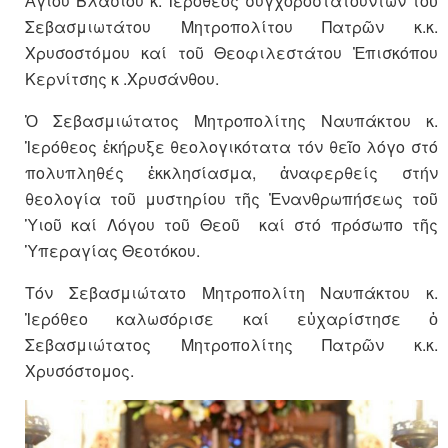
Ἁγίου Βλασίου κ. Ἱερόθεος συγχοροστατούντων τοῦ
Σεβασμιωτάτου Μητροπολίτου Πατρῶν κ.κ.
Χρυσοστόμου καί τοῦ Θεοφιλεστάτου Ἐπισκόπου
Κερνίτσης κ .Χρυσάνθου.
Ὁ Σεβασμιώτατος Μητροπολίτης Ναυπάκτου κ.
Ἱερόθεος ἐκήρυξε θεολογικότατα τόν θεῖο λόγο στό
πολυπληθές ἐκκλησίασμα, ἀναφερθείς στήν
θεολογία τοῦ μυστηρίου τῆς Ἐνανθρωπήσεως τοῦ
Ὑιοῦ καί Λόγου τοῦ Θεοῦ καί στό πρόσωπο τῆς
Ὑπεραγίας Θεοτόκου.
Τόν Σεβασμιώτατο Μητροπολίτη Ναυπάκτου κ.
Ἱερόθεο καλωσόρισε καί εὐχαρίστησε ὁ
Σεβασμιώτατος Μητροπολίτης Πατρῶν κ.κ.
Χρυσόστομος.