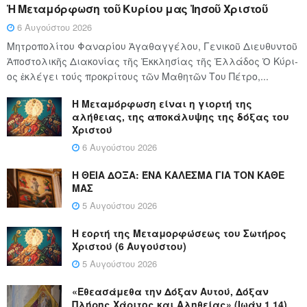
Ἡ Μεταμόρφωση τοῦ Κυρίου μας Ἰησοῦ Χριστοῦ
6 Αυγούστου 2026
Μητροπολίτου Φαναρίου Ἀγαθαγγέλου, Γενικοῦ Διευθυντοῦ
Ἀποστολικῆς Διακονίας τῆς Ἐκκλησίας τῆς Ἑλλάδος Ὁ Κύ­ρι­
ος ἐκλέγει τούς προ­κρί­τους τῶν Μα­θη­τῶν Του Πέ­τρο,...
Η Μεταμόρφωση είναι η γιορτή της
αλήθειας, της αποκάλυψης της δόξας του
Χριστού
6 Αυγούστου 2026
Η ΘΕΙΑ ΔΟΞΑ: ΈΝΑ ΚΑΛΕΣΜΑ ΓΙΑ ΤΟΝ ΚΑΘΕ
ΜΑΣ
5 Αυγούστου 2026
Η εορτή της Μεταμορφώσεως του Σωτήρος
Χριστού (6 Αυγούστου)
5 Αυγούστου 2026
«Εθεασάμεθα την Δόξαν Αυτού, Δόξαν
Πλήρης Χάριτος και Αληθείας» (Ιωάν.1,14)