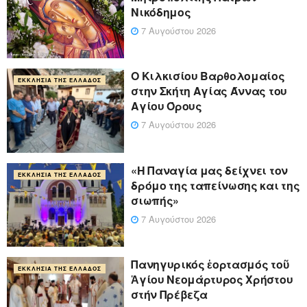
Νικόδημος
7 Αυγούστου 2026
Ο Κιλκισίου Βαρθολομαίος
ΕΚΚΛΗΣΊΑ ΤΗΣ ΕΛΛΆΔΟΣ
στην Σκήτη Αγίας Άννας του
Αγίου Όρους
7 Αυγούστου 2026
«Η Παναγία μας δείχνει τον
ΕΚΚΛΗΣΊΑ ΤΗΣ ΕΛΛΆΔΟΣ
δρόμο της ταπείνωσης και της
σιωπής»
7 Αυγούστου 2026
Πανηγυρικός ἑορτασμός τοῦ
ΕΚΚΛΗΣΊΑ ΤΗΣ ΕΛΛΆΔΟΣ
Ἁγίου Νεομάρτυρος Χρήστου
στήν Πρέβεζα