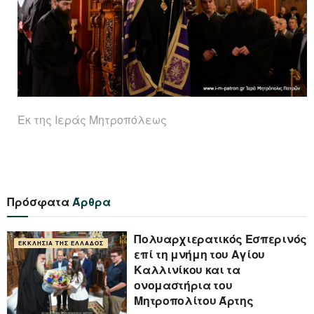
Εκ της Ιεράς Μητροπόλεως
Πρόσφατα
Άρθρα
Πολυαρχιερατικός Εσπερινός
ΕΚΚΛΗΣΊΑ ΤΗΣ ΕΛΛΆΔΟΣ
επί τη μνήμη του Αγίου
Καλλινίκου και τα
ονομαστήρια του
Μητροπολίτου Άρτης