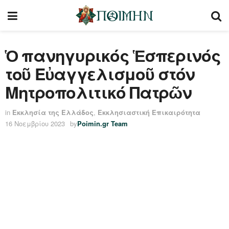
Ὁ πανηγυρικός Ἑσπερινός
τοῦ Εὐαγγελισμοῦ στόν
Μητροπολιτικό Πατρῶν
in
Εκκλησία της Ελλάδος
,
Εκκλησιαστική Επικαιρότητα
16 Νοεμβρίου 2023
by
Poimin.gr Team