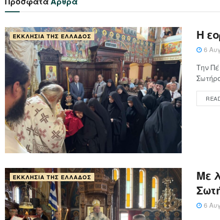
Πρόσφατα
Άρθρα
Η ε
ΕΚΚΛΗΣΊΑ ΤΗΣ ΕΛΛΆΔΟΣ
6 Αυγ
Την Πέ
Σωτήρο
REA
Με 
ΕΚΚΛΗΣΊΑ ΤΗΣ ΕΛΛΆΔΟΣ
Σωτ
6 Αυγ