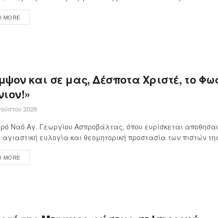
D MORE
ψον και σε μας, Δέσποτα Χριστέ, το Φως
νιον!»
ούστου 2026
ερό Ναό Αγ. Γεωργίου Ασπροβάλτας, όπου ευρίσκεται αποθησα
 αγιαστική ευλογία και θεομητορική προστασία των πιστών της 
D MORE