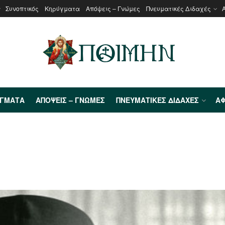
Συνοπτικός
Κηρύγματα
Απόψεις – Γνώμες
Πνευματικές Διδαχές
ΎΓΜΑΤΑ
ΑΠΌΨΕΙΣ – ΓΝΏΜΕΣ
ΠΝΕΥΜΑΤΙΚΈΣ ΔΙΔΑΧΈΣ
ΑΦ