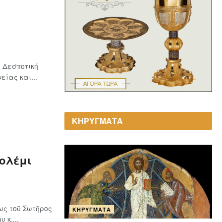
 Δεσποτική
ίας και...
ΚΗΡΥΓΜΑΤΑ
Γολέμι
ως τοῦ Σωτῆρος
ΚΗΡΎΓΜΑΤΑ
 κ....