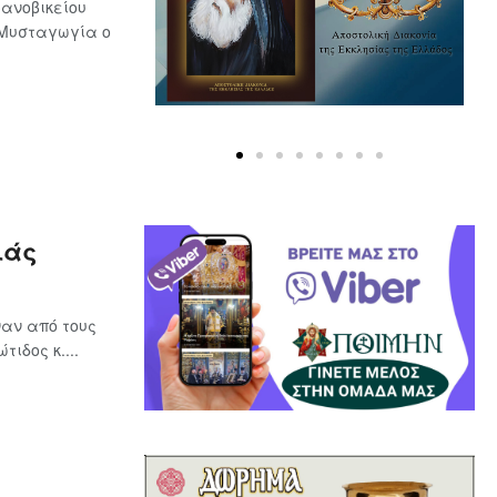
ανοβικείου
 Μυσταγωγία ο
ιάς
αν από τους
ιδος κ....