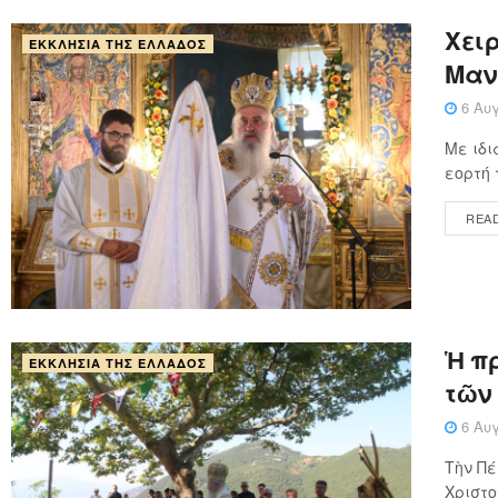
Xειρ
ΕΚΚΛΗΣΊΑ ΤΗΣ ΕΛΛΆΔΟΣ
Μαν
6 Αυγ
Με ιδι
εορτή 
REA
Ἡ π
ΕΚΚΛΗΣΊΑ ΤΗΣ ΕΛΛΆΔΟΣ
τῶν
6 Αυγ
Τὴν Πέ
Χριστο