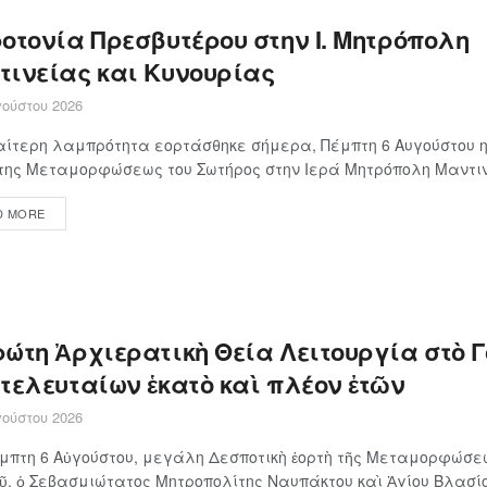
οτονία Πρεσβυτέρου στην Ι. Μητρόπολη
τινείας και Κυνουρίας
ούστου 2026
αίτερη λαμπρότητα εορτάσθηκε σήμερα, Πέμπτη 6 Αυγούστου η
της Μεταμορφώσεως του Σωτήρος στην Ιερά Μητρόπολη Μαντινε
D MORE
ρώτη Ἀρχιερατικὴ Θεία Λειτουργία στὸ 
 τελευταίων ἑκατὸ καὶ πλέον ἐτῶν
ούστου 2026
μπτη 6 Αὐγούστου, μεγάλη Δεσποτικὴ ἑορτὴ τῆς Μεταμορφώσε
ῦ, ὁ Σεβασμιώτατος Μητροπολίτης Ναυπάκτου καὶ Ἁγίου Βλασίου