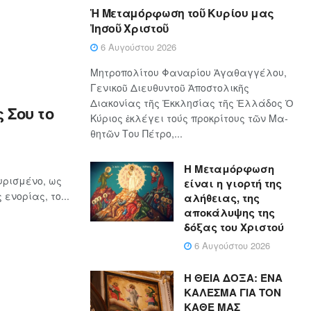
Ἡ Μεταμόρφωση τοῦ Κυρίου μας
Ἰησοῦ Χριστοῦ
6 Αυγούστου 2026
Μητροπολίτου Φαναρίου Ἀγαθαγγέλου,
Γενικοῦ Διευθυντοῦ Ἀποστολικῆς
Διακονίας τῆς Ἐκκλησίας τῆς Ἑλλάδος Ὁ
 Σου το
Κύ­ρι­ος ἐκλέγει τούς προ­κρί­τους τῶν Μα­
θη­τῶν Του Πέ­τρο,...
Η Μεταμόρφωση
υρισμένο, ως
είναι η γιορτή της
ενορίας, το...
αλήθειας, της
αποκάλυψης της
δόξας του Χριστού
6 Αυγούστου 2026
Η ΘΕΙΑ ΔΟΞΑ: ΈΝΑ
ΚΑΛΕΣΜΑ ΓΙΑ ΤΟΝ
ΚΑΘΕ ΜΑΣ