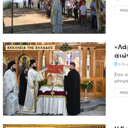
REA
«Λάμ
ΕΚΚΛΗΣΊΑ ΤΗΣ ΕΛΛΆΔΟΣ
αιώ
6 Αυγ
Στον ι
μόνιμη
REA