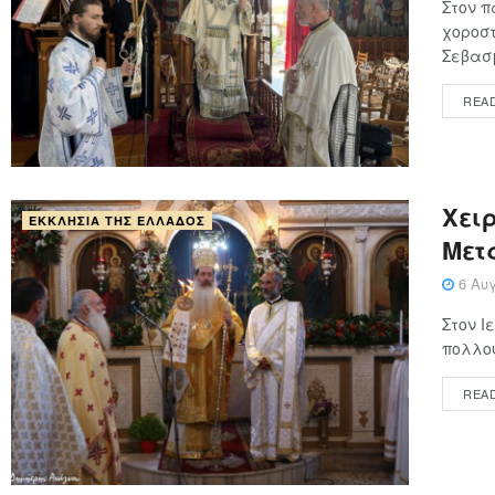
Στον π
χοροστ
Σεβασμ
REA
Χειρ
ΕΚΚΛΗΣΊΑ ΤΗΣ ΕΛΛΆΔΟΣ
Μετ
6 Αυγ
Στον Ι
πολλού
REA